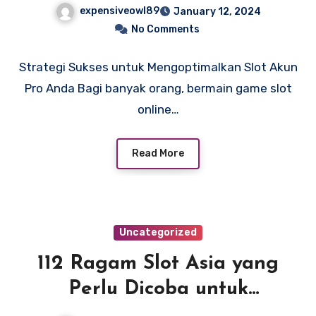
Pro Anda
expensiveowl89
January 12, 2024
No Comments
Strategi Sukses untuk Mengoptimalkan Slot Akun
Pro Anda Bagi banyak orang, bermain game slot
online…
Read More
Uncategorized
112 Ragam Slot Asia yang
Perlu Dicoba untuk
Pengalaman Bermain yang