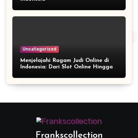
Uncategorized
Menjelajahi Ragam Judi Online di
Indonesia: Dari Slot Online Hingga
Taruhan Bola
Frankscollection