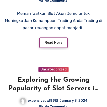
No Comments
Memanfaatkan Slot Akun Demo untuk
Meningkatkan Kemampuan Trading Anda Trading di
pasar keuangan dapat menjadi…
Read More
Uncategorized
Exploring the Growing
Popularity of Slot Servers in
Thailand
expensiveowl89
January 3, 2024
No Comments