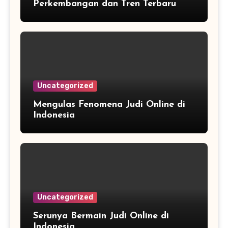
Perkembangan dan Tren Terbaru
Uncategorized
Mengulas Fenomena Judi Online di
Indonesia
Uncategorized
Serunya Bermain Judi Online di
Indonesia