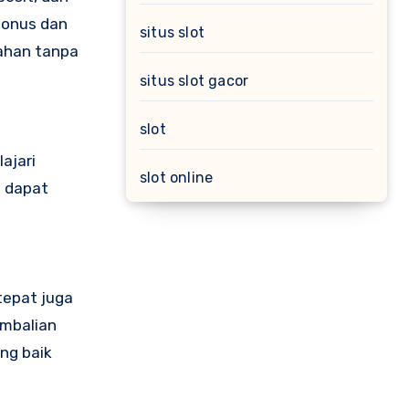
bonus dan
situs slot
ahan tanpa
situs slot gacor
slot
ajari
slot online
a dapat
tepat juga
embalian
ng baik