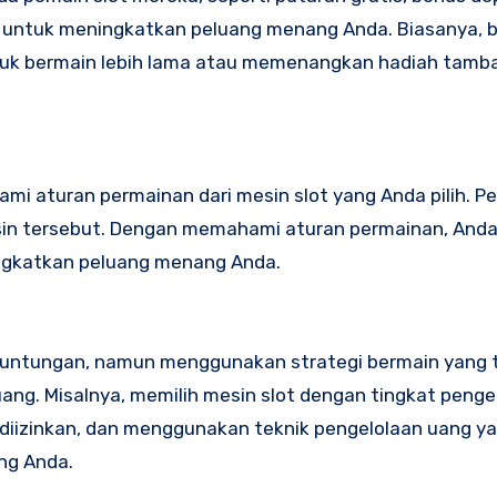
ni untuk meningkatkan peluang menang Anda. Biasanya, 
tuk bermain lebih lama atau memenangkan hadiah tamb
 aturan permainan dari mesin slot yang Anda pilih. Pel
mesin tersebut. Dengan memahami aturan permainan, And
ngkatkan peluang menang Anda.
untungan, namun menggunakan strategi bermain yang 
g. Misalnya, memilih mesin slot dengan tingkat peng
diizinkan, dan menggunakan teknik pengelolaan uang ya
ng Anda.