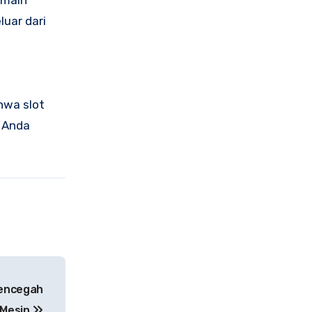
rmain
uar dari
hwa slot
 Anda
Mencegah
 Mesin