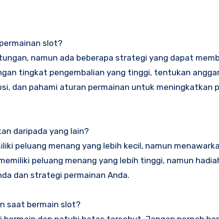
permainan slot?
ntungan, namun ada beberapa strategi yang dapat mem
ngan tingkat pengembalian yang tinggi, tentukan angga
si, dan pahami aturan permainan untuk meningkatkan 
an daripada yang lain?
miliki peluang menang yang lebih kecil, namun menawark
a memiliki peluang menang yang lebih tinggi, namun hadia
 Anda dan strategi permainan Anda.
n saat bermain slot?