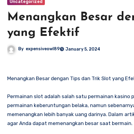
Uncategorized
Menangkan Besar deng
yang Efektif
By
expensiveowl89
January 5, 2024
Menangkan Besar dengan Tips dan Trik Slot yang Efe
Permainan slot adalah salah satu permainan kasino p
permainan keberuntungan belaka, namun sebenarnya
memenangkan lebih banyak uang darinya. Dalam artike
agar Anda dapat memenangkan besar saat bermain.