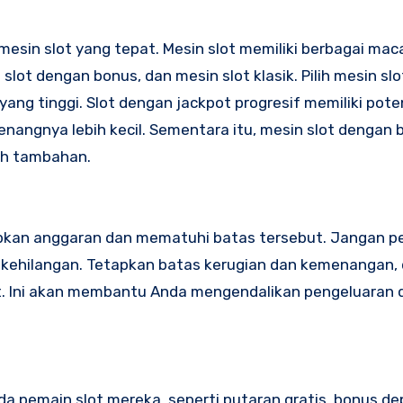
esin slot yang tepat. Mesin slot memiliki berbagai maca
slot dengan bonus, dan mesin slot klasik. Pilih mesin sl
ng tinggi. Slot dengan jackpot progresif memiliki pote
ngnya lebih kecil. Sementara itu, mesin slot dengan 
h tambahan.
pkan anggaran dan mematuhi batas tersebut. Jangan p
kehilangan. Tetapkan batas kerugian dan kemenangan, 
t. Ini akan membantu Anda mengendalikan pengeluaran 
pemain slot mereka, seperti putaran gratis, bonus dep