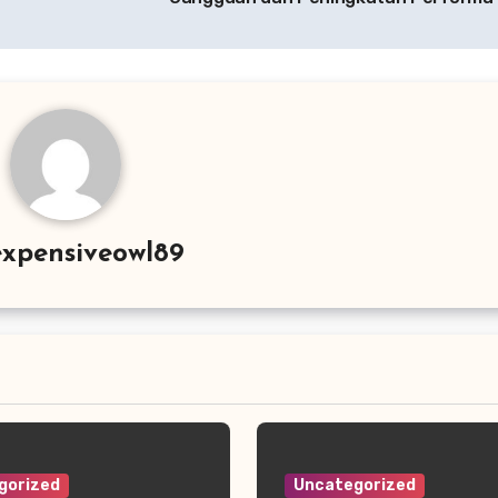
expensiveowl89
gorized
Uncategorized