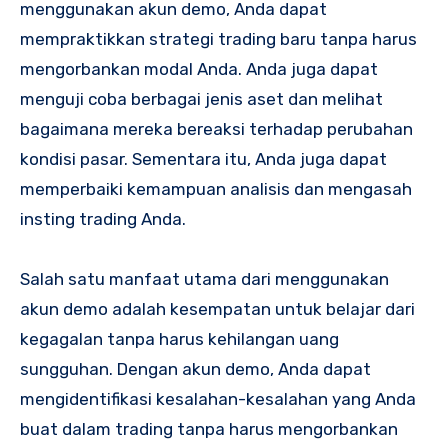
menggunakan akun demo, Anda dapat
mempraktikkan strategi trading baru tanpa harus
mengorbankan modal Anda. Anda juga dapat
menguji coba berbagai jenis aset dan melihat
bagaimana mereka bereaksi terhadap perubahan
kondisi pasar. Sementara itu, Anda juga dapat
memperbaiki kemampuan analisis dan mengasah
insting trading Anda.
Salah satu manfaat utama dari menggunakan
akun demo adalah kesempatan untuk belajar dari
kegagalan tanpa harus kehilangan uang
sungguhan. Dengan akun demo, Anda dapat
mengidentifikasi kesalahan-kesalahan yang Anda
buat dalam trading tanpa harus mengorbankan