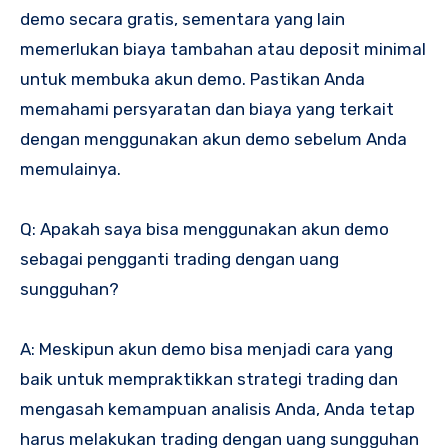
demo secara gratis, sementara yang lain
memerlukan biaya tambahan atau deposit minimal
untuk membuka akun demo. Pastikan Anda
memahami persyaratan dan biaya yang terkait
dengan menggunakan akun demo sebelum Anda
memulainya.
Q: Apakah saya bisa menggunakan akun demo
sebagai pengganti trading dengan uang
sungguhan?
A: Meskipun akun demo bisa menjadi cara yang
baik untuk mempraktikkan strategi trading dan
mengasah kemampuan analisis Anda, Anda tetap
harus melakukan trading dengan uang sungguhan