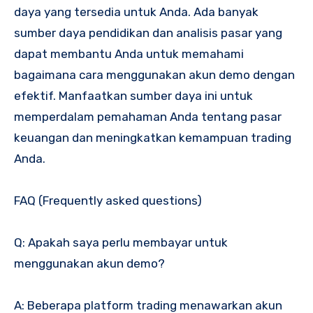
daya yang tersedia untuk Anda. Ada banyak
sumber daya pendidikan dan analisis pasar yang
dapat membantu Anda untuk memahami
bagaimana cara menggunakan akun demo dengan
efektif. Manfaatkan sumber daya ini untuk
memperdalam pemahaman Anda tentang pasar
keuangan dan meningkatkan kemampuan trading
Anda.
FAQ (Frequently asked questions)
Q: Apakah saya perlu membayar untuk
menggunakan akun demo?
A: Beberapa platform trading menawarkan akun