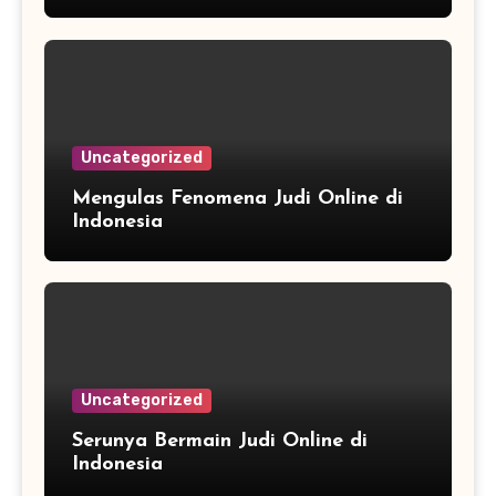
Uncategorized
Mengulas Fenomena Judi Online di
Indonesia
Uncategorized
Serunya Bermain Judi Online di
Indonesia