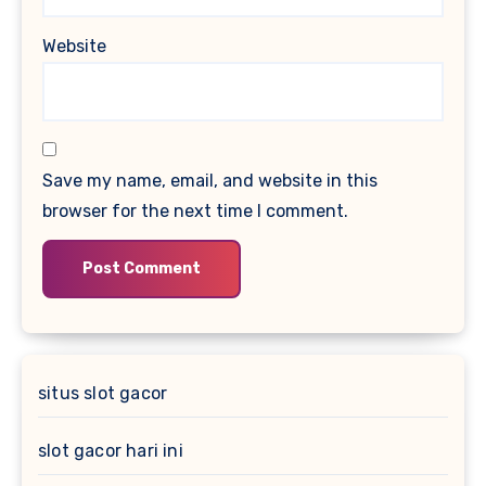
Website
Save my name, email, and website in this
browser for the next time I comment.
situs slot gacor
slot gacor hari ini