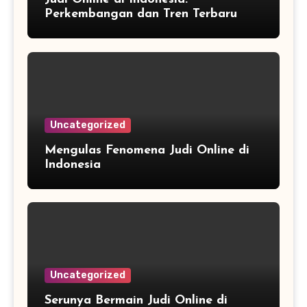
Perkembangan dan Tren Terbaru
Uncategorized
Mengulas Fenomena Judi Online di
Indonesia
Uncategorized
Serunya Bermain Judi Online di