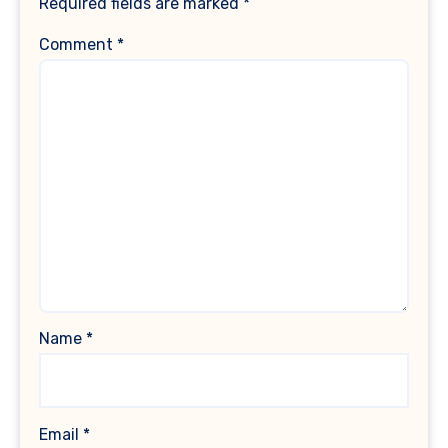
Required fields are marked
*
Comment
*
Name
*
Email
*