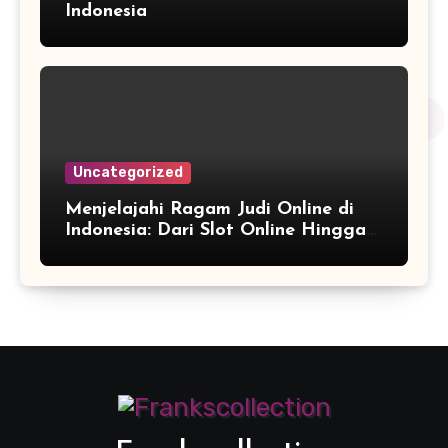
Indonesia
Uncategorized
Menjelajahi Ragam Judi Online di
Indonesia: Dari Slot Online Hingga
Taruhan Bola