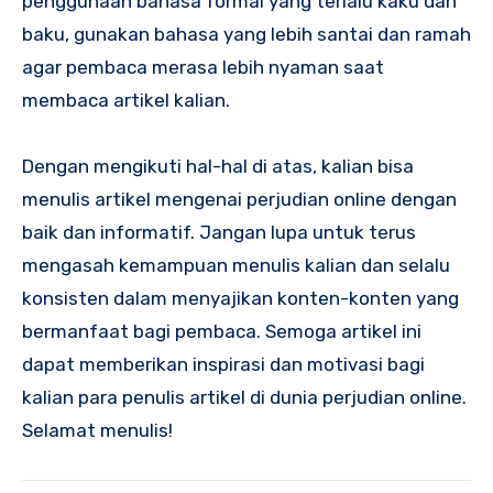
penggunaan bahasa formal yang terlalu kaku dan
baku, gunakan bahasa yang lebih santai dan ramah
agar pembaca merasa lebih nyaman saat
membaca artikel kalian.
Dengan mengikuti hal-hal di atas, kalian bisa
menulis artikel mengenai perjudian online dengan
baik dan informatif. Jangan lupa untuk terus
mengasah kemampuan menulis kalian dan selalu
konsisten dalam menyajikan konten-konten yang
bermanfaat bagi pembaca. Semoga artikel ini
dapat memberikan inspirasi dan motivasi bagi
kalian para penulis artikel di dunia perjudian online.
Selamat menulis!