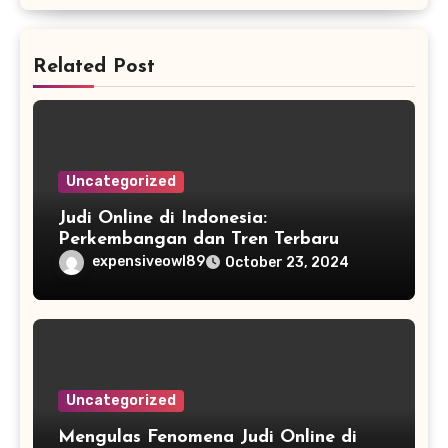
Related Post
Uncategorized
Judi Online di Indonesia:
Perkembangan dan Tren Terbaru
expensiveowl89
October 23, 2024
Uncategorized
Mengulas Fenomena Judi Online di