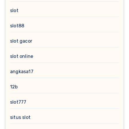
slot
slot88
slot gacor
slot online
angkasa17
12b
slot777
situs slot