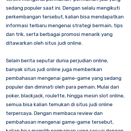
sedang populer saat ini. Dengan selalu mengikuti
perkembangan tersebut, kalian bisa mendapatkan
informasi terbaru mengenai strategi bermain, tips
dan trik, serta berbagai promosi menarik yang
ditawarkan oleh situs judi online.
Selain berita seputar dunia perjudian online,
banyak situs judi online juga memberikan
pembahasan mengenai game-game yang sedang
populer dan diminati oleh para pemain. Mulai dari
poker, blackjack, roulette, hingga mesin slot online,
semua bisa kalian temukan di situs judi online
terpercaya. Dengan membaca review dan
pembahasan mengenai game-game tersebut,
kalian bisa memilih permainan yang sesuai dengan