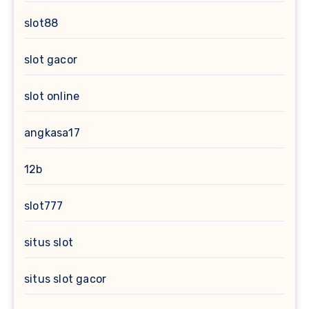
slot88
slot gacor
slot online
angkasa17
12b
slot777
situs slot
situs slot gacor