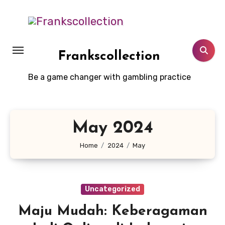
Skip
to
content
Frankscollection
Be a game changer with gambling practice
May 2024
Home
2024
May
Uncategorized
Maju Mudah: Keberagaman