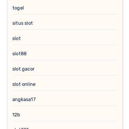
togel
situs slot
slot
slot88
slot gacor
slot online
angkasa17
12b