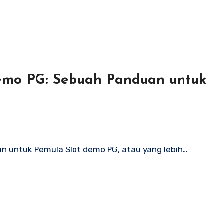
mo PG: Sebuah Panduan untuk
 untuk Pemula Slot demo PG, atau yang lebih…