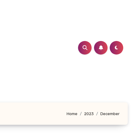
Home
2023
December