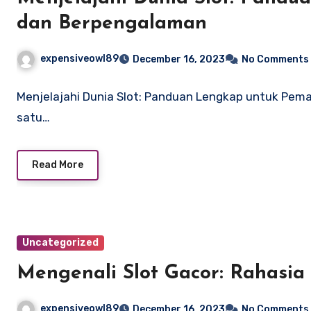
dan Berpengalaman
expensiveowl89
December 16, 2023
No Comments
Menjelajahi Dunia Slot: Panduan Lengkap untuk Pema
satu…
Read More
Uncategorized
Mengenali Slot Gacor: Rahasia 
expensiveowl89
December 16, 2023
No Comments