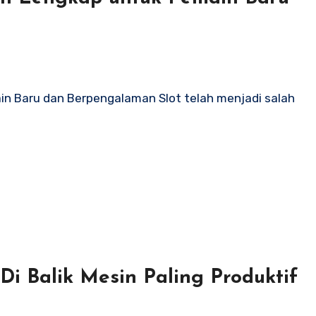
in Baru dan Berpengalaman Slot telah menjadi salah
Di Balik Mesin Paling Produktif