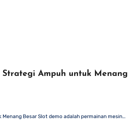
: Strategi Ampuh untuk Menang
uk Menang Besar Slot demo adalah permainan mesin…