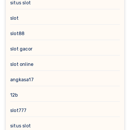
situs slot
slot
slot88
slot gacor
slot online
angkasa17
12b
slot777
situs slot