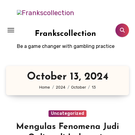
Skip
to
content
Frankscollection
Be a game changer with gambling practice
October 13, 2024
Home
2024
October
13
Uncategorized
Mengulas Fenomena Judi