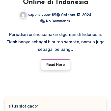
Online di Indonesia
expensiveowl89
October 13, 2024
No Comments
Perjudian online semakin digemari di Indonesia.
Tidak hanya sebagai hiburan semata, namun juga
sebagai peluang…
Read More
situs slot gacor