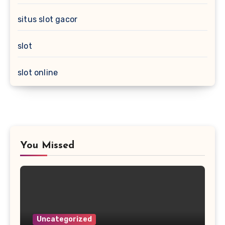
situs slot gacor
slot
slot online
You Missed
Uncategorized