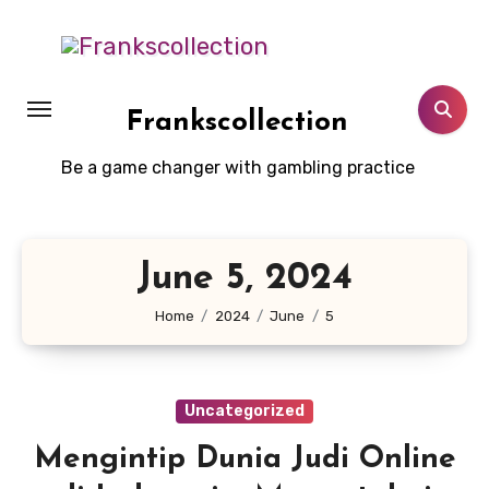
Skip
to
content
Frankscollection
Be a game changer with gambling practice
June 5, 2024
Home
2024
June
5
Uncategorized
Mengintip Dunia Judi Online